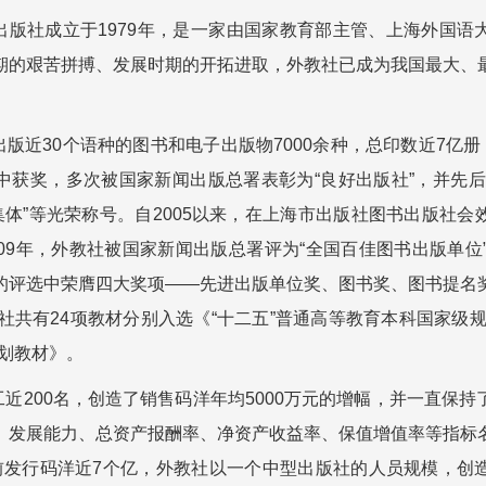
社成立于1979年，是一家由国家教育部主管、上海外国语
期的艰苦拼搏、发展时期的开拓进取，外教社已成为我国最大、
近30个语种的图书和电子出版物7000余种，总印数近7亿册，
中获奖，多次被国家新闻出版总署表彰为“良好出版社”，并先后
集体”等光荣称号。自2005以来，在上海市出版社图书出版社
09年，外教社被国家新闻出版总署评为“全国百佳图书出版单位”
的评选中荣膺四大奖项——先进出版单位奖、图书奖、图书提名
教社共有24项教材分别入选《“十二五”普通高等教育本科国家级
规划教材》。
200名，创造了销售码洋年均5000万元的增幅，并一直保持
、发展能力、总资产报酬率、净资产收益率、保值增值率等指标
前发行码洋近7个亿，外教社以一个中型出版社的人员规模，创